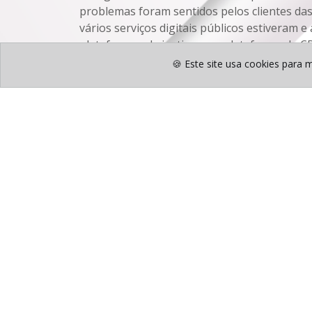
problemas foram sentidos pelos clientes d
vários serviços digitais públicos estiveram 
plataformas da justiça ou a plataforma da 
Administração Pública. A falha de energia af
🍪 Este site usa cookies para m
hospitais, serviços de distribuição de água 
afetados.
XPTO
Rua Cidade Viana do Castelo, nº 109
2870 - 142 Montijo - Portugal
Email:
geral@xpto.pt
Telefone:
+351 212 315 353
(Chamada p/ rede fixa nacional)