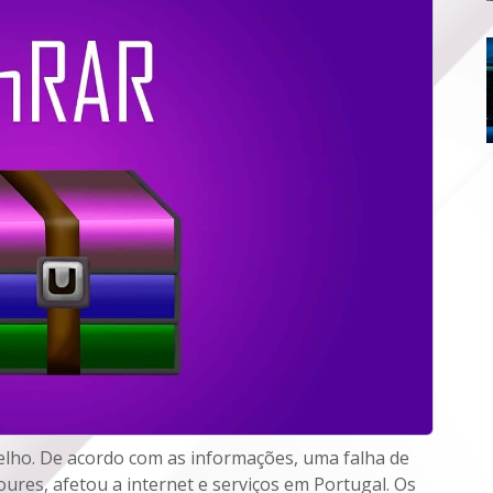
Velho. De acordo com as informações, uma falha de
ures, afetou a internet e serviços em Portugal. Os