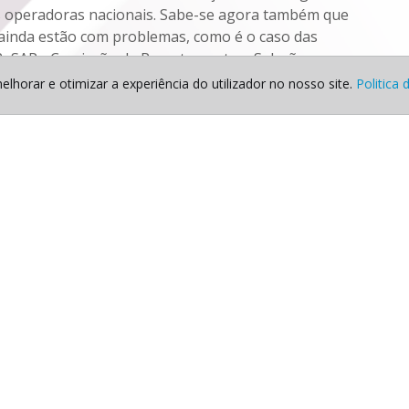
as operadoras nacionais. Sabe-se agora também que
e ainda estão com problemas, como é o caso das
CReSAP - Comissão de Recrutamento e Seleção para a
etou também serviços digitais bancários, serviços de
elhorar e otimizar a experiência do utilizador no nosso site.
Politica 
e luz e vários serviços da Google também foram
Links Uteis
Sobre nós
Serviços
Produtos
Blog
Contactos